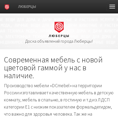
ЛЮБЕРЦЫ
Tog
nav
Доска объявлений города Люберцы!
Современная мебель с новой
цветовой гаммой у нас в
наличие.
Производство мебели «DCmebel» на территории
России изготавливает качественную мебель в детскую
комнату, мебель в спальню, в гостиную и т.д из ЛДСП
категории Е1 с низким показателем формальдегидом,
что важно для здоровья человека. Так же на